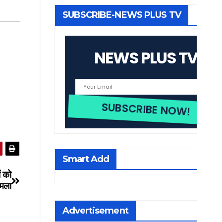
SUBSCRIBE-NEWS PLUS TV
NEWS PLUS TV
Smart Add
ं को
िमला
Advertisement