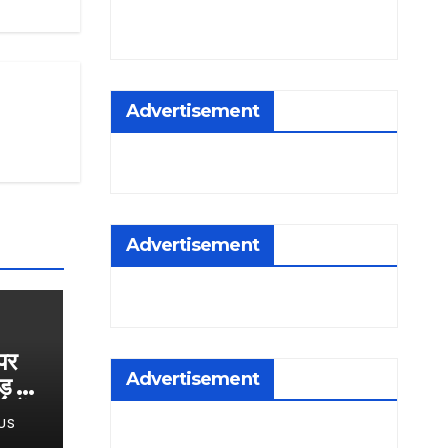
Advertisement
Advertisement
 पर
Advertisement
ड़ के
गों
US
,