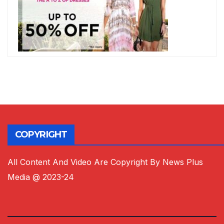
COPYRIGHT
All Content And Video Are Copyright By News Plus
Media @ 2023-24