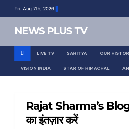
Skip
Fri. Aug 7th, 2026
to
content
NEWS PLUS TV
LIVE TV
SAHITYA
OUR HISTO
VISION INDIA
STAR OF HIMACHAL
AN
Rajat Sharma’s Blog: मह
का इंतज़ार करें