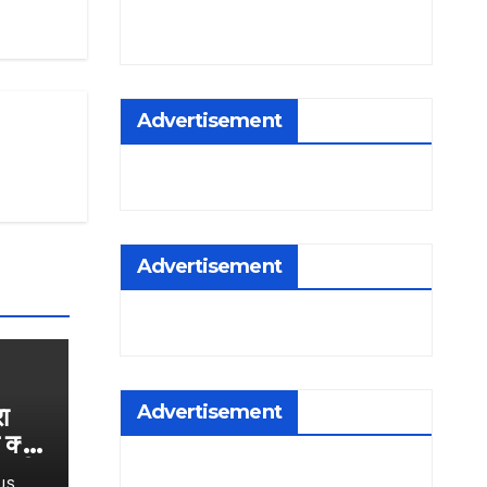
Advertisement
Advertisement
Advertisement
ा
 क्या
साधी
US