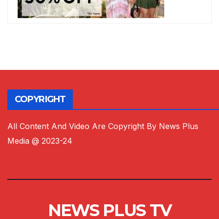
COPYRIGHT
All Content And Video Are Copyright By News Plus
Media @ 2023-24
NEWS PLUS TV