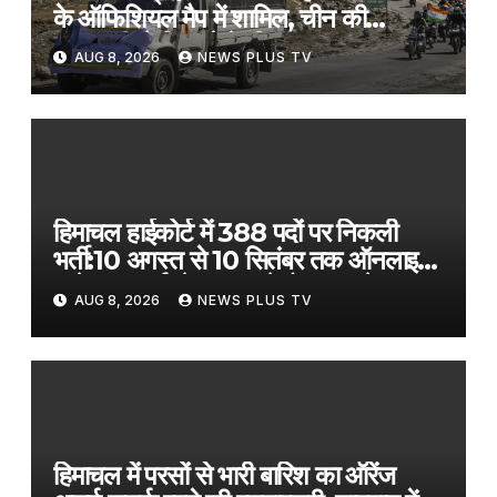
के ऑफिशियल मैप में शामिल, चीन की
चालबाजी से निपटने के लिए उठाया कदम​on
AUG 8, 2026
NEWS PLUS TV
August 8, 2026 at 1:30 am
हिमाचल हाईकोर्ट में 388 पदों पर निकली
भर्ती:10 अगस्त से 10 सितंबर तक ऑनलाइन
आवेदन; क्लर्क के 141, स्टेनोग्राफर के 79
AUG 8, 2026
NEWS PLUS TV
पद शामिल
हिमाचल में परसों से भारी बारिश का ऑरेंज