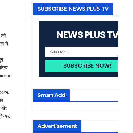
SUBSCRIBE-NEWS PLUS TV
NEWS PLUS TV
र की
ाल ने
ुद
दित्य
ंभाल पा
्क्यू
Smart Add
का
ै और
स्क्यू
Advertisement