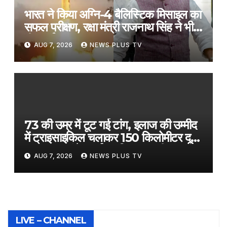
भारत ने किया अग्नि-4 बैलिस्टिक मिसाइल का
सफल परीक्षण, रक्षा मंत्री राजनाथ सिंह ने भी
दी बधाई​on August 6, 2026 at 5:22
AUG 7, 2026
NEWS PLUS TV
pm
73 की उम्र में टूट गई टांग, इलाज की उम्मीद
में ट्राइसाइकिल चलाकर 150 किलोमीटर दूर
अस्पताल पहुंचे बुजुर्ग, 3 दिन तक की यात्रा​
AUG 7, 2026
NEWS PLUS TV
on August 6, 2026 at 6:09 pm
LIVE – CHANNEL