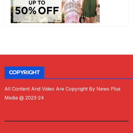
COPYRIGHT
All Content And Video Are Copyright By News Plus
Media @ 2023-24