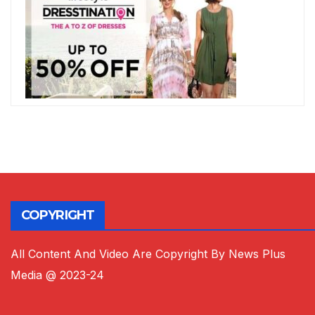
COPYRIGHT
All Content And Video Are Copyright By News Plus
Media @ 2023-24