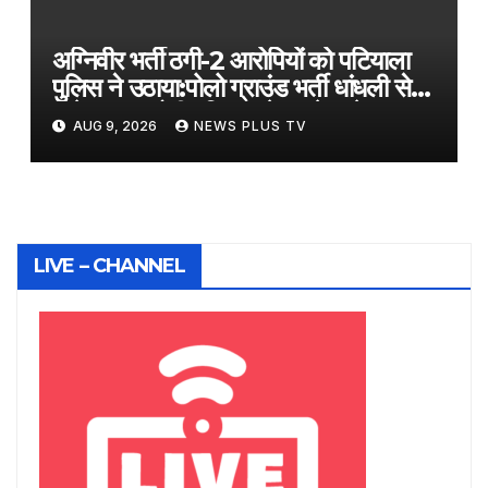
अग्निवीर भर्ती ठगी-2 आरोपियों को पटियाला
पुलिस ने उठाया:पोलो ग्राउंड भर्ती धांधली से
जुड़े तार; आरोपी हरियाणा के रहने वाले
AUG 9, 2026
NEWS PLUS TV
LIVE – CHANNEL