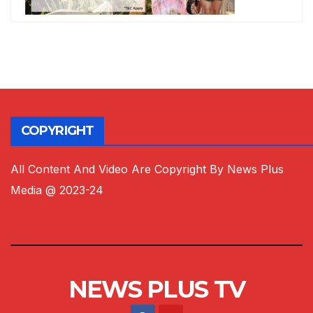
COPYRIGHT
All Content And Video Are Copyright By News Plus
Media @ 2023-24
NEWS PLUS TV