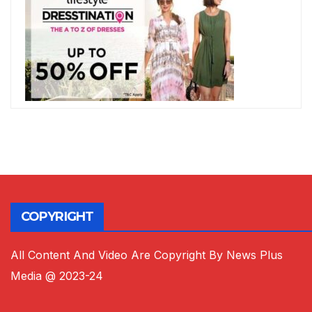
COPYRIGHT
All Content And Video Are Copyright By News Plus
Media @ 2023-24