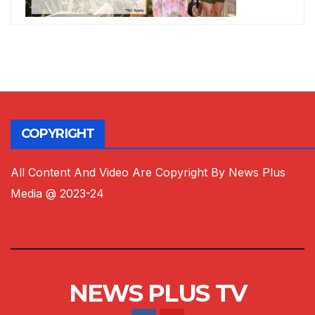
COPYRIGHT
All Content And Video Are Copyright By News Plus
Media @ 2023-24
NEWS PLUS TV