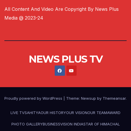
All Content And Video Are Copyright By News Plus
Media @ 2023-24
NEWS PLUS TV
Proudly powered by WordPress
|
Theme:
Newsup
by
Themeansar
.
LIVE TV
SAHITYA
OUR HISTORY
OUR VISION
OUR TEAM
AWARD
PHOTO GALLERY
BUSINESS
VISION INDIA
STAR OF HIMACHAL