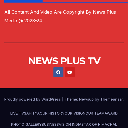
All Content And Video Are Copyright By News Plus
Media @ 2023-24
NEWS PLUS TV
Proudly powered by WordPress
|
Theme:
Newsup
by
Themeansar
.
LIVE TV
SAHITYA
OUR HISTORY
OUR VISION
OUR TEAM
AWARD
PHOTO GALLERY
BUSINESS
VISION INDIA
STAR OF HIMACHAL