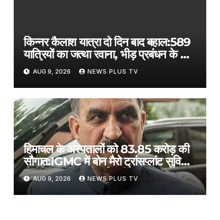
किन्नर कैलाश यात्रा दो दिन बाद बहाल:589
यात्रियों का जत्था रवाना, भीड़ प्रबंधन के लिए
बढ़ाई संख्या
AUG 9, 2026
NEWS PLUS TV
हिमाचल के अस्पतालों को 83.85 करोड़ की
सौगात:IGMC में बोन मैरो ट्रांसप्लांट सुविधा
होगी मजबूत, आएंगी नई मशीनें
AUG 9, 2026
NEWS PLUS TV