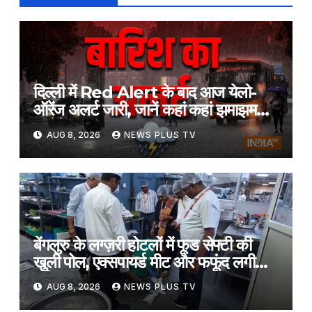
दिल्ली में Red Alert के बाद आज येलो-
ऑरेंज अलर्ट जारी, जानें कहां कहां झमाझम
बरसेंगे बादल?​on August 8, 2026 at
AUG 8, 2026
NEWS PLUS TV
2:35 am
बेंगलुरु के लग्ज़री होटलों में फूड सेफ्टी की
खुली पोल, एक्सपायर्ड मीट और फफूंद लगी
सब्ज़ियां ज़ब्त​on August 8, 2026 at
AUG 8, 2026
NEWS PLUS TV
3:12 am