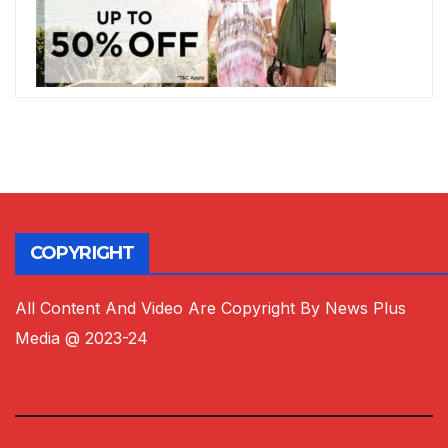
COPYRIGHT
All Content And Video Are Copyright By News Plus
Media @ 2023-24