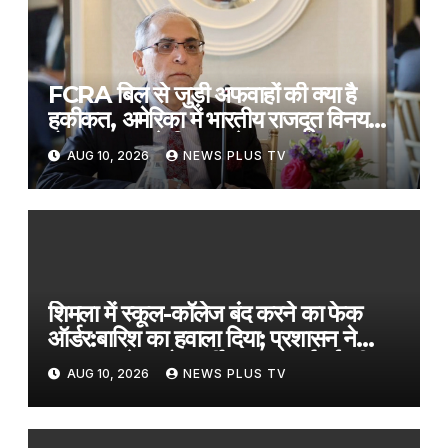
FCRA बिल से जुड़ी अफवाहों की क्या है
हकीकत, अमेरिका में भारतीय राजदूत विनय
मोहन क्वात्रा ने विस्तार से समझाया​on
AUG 10, 2026
NEWS PLUS TV
August 10, 2026 at 3:21 am
शिमला में स्कूल-कॉलेज बंद करने का फेक
ऑर्डर:बारिश का हवाला दिया; प्रशासन ने
वायरल आदेश को फर्जी बताया, कार्रवाई की
AUG 10, 2026
NEWS PLUS TV
चेतावनी