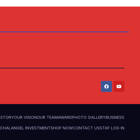
ISTORY
OUR VISION
OUR TEAM
AWARD
PHOTO GALLERY
BUSINESS
ACHAL
ANGEL INVESTMENT
SHOP NOW
CONTACT US
STAF LOG IN