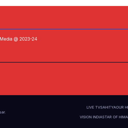
 Media @ 2023-24
LIVE TV
SAHITYA
OUR H
sar
.
VISION INDIA
STAR OF HIM