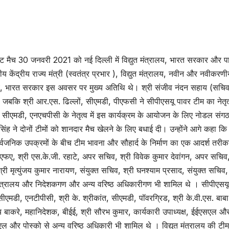
केट मैच 30 जनवरी 2021 को नई दिल्ली में विद्युत मंत्रालय, भारत सरकार और प
केंद्रीय राज्य मंत्री (स्वतंत्र प्रभार ), विद्युत मंत्रालय, नवीन और नवीकरणी
ालय, भारत सरकार इस अवसर पर मुख्य अतिथि थे। श्री संजीव नंदन सहाय (सचि
िया, जबकि श्री आर.एस. ढिल्लों, सीएमडी, पीएफसी ने सीपीएसयू पावर टीम का नेतृत
 सीएमडी, एनएचपीसी के नेतृत्व में इस कार्यक्रम के आयोजन के लिए नोडल संग
ंह ने दोनों टीमों को शानदार मैच खेलने के लिए बधाई दी। उन्होंने आगे कहा क
 सार्वजनिक उपक्रमों के बीच टीम भावना और सौहार्द के निर्माण का एक आदर्श तरीक
 एफए, श्री एस.के.जी. रहाटे, अपर सचिव, श्री विवेक कुमार देवांगन, अपर सचिव,
री मृत्युंजय कुमार नारायण, संयुक्त सचिव, श्री घनश्याम प्रसाद, संयुक्त सचिव,
ुत मंत्रालय और निदेशकगण और अन्य वरिष्ठ अधिकारीगण भी शामिल थे । सीपीएसय
 सीएमडी, एनटीपीसी, श्री के. श्रीकांत, सीएमडी, पॉवरग्रिड, श्री के.वी.एस. बाबा
भय बाकरे, महानिदेशक, बीईई, श्री सौरभ कुमार, कार्यकारी उपाध्यक्ष, ईईएसएल औ
र पोस्को से अन्य वरिष्ठ अधिकारी भी शामिल थे । विद्युत मंत्रालय की टीम