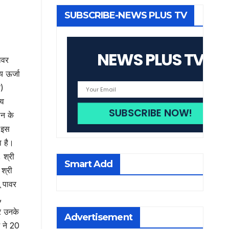
SUBSCRIBE-NEWS PLUS TV
NEWS PLUS TV
ावर
य ऊर्जा
व)
्व
ठन के
ि इस
ा है।
 श्री
Smart Add
 श्री
ू पावर
,
र उनके
Advertisement
 ने 20