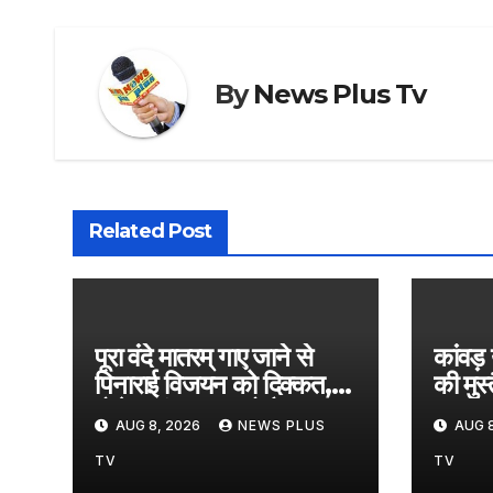
By
News Plus Tv
Related Post
पूरा वंदे मातरम् गाए जाने से
कांवड़
पिनाराई विजयन को दिक्कत,
की मुस्
बोले- तुरंत वापस लो फैसला​
18 शिवभ
AUG 8, 2026
NEWS PLUS
AUG 8
on August 8, 2026
on A
at 1:17 pm
at 1
TV
TV