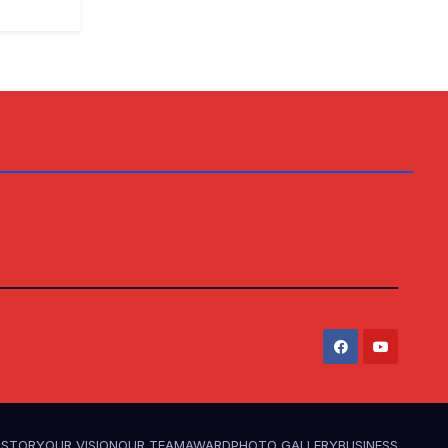
ISTORY
OUR VISION
OUR TEAM
AWARD
PHOTO GALLERY
BUSINESS