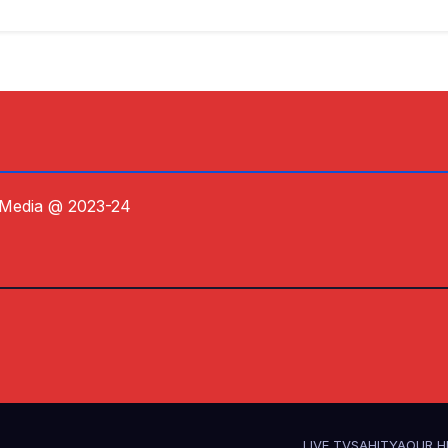
 Media @ 2023-24
LIVE TV
SAHITYA
OUR H