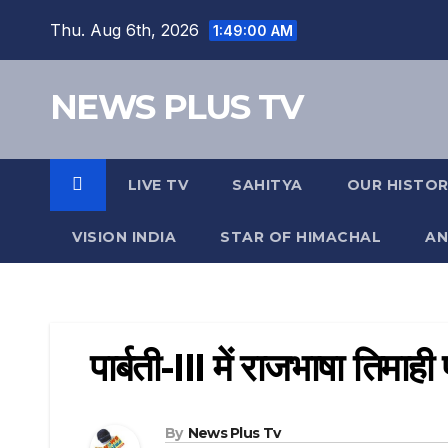
Skip
Thu. Aug 6th, 2026
1:49:01 AM
to
content
NEWS PLUS TV
LIVE TV
SAHITYA
OUR HISTO
VISION INDIA
STAR OF HIMACHAL
AN
पार्बती-III में राजभाषा तिमाही 
By
News Plus Tv