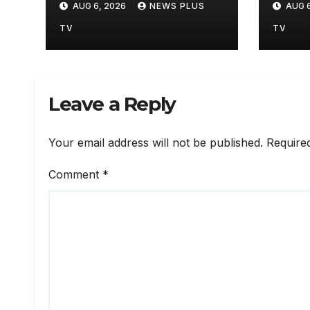
AUG 6, 2026
NEWS PLUS
AUG 6
स्पीति में 87% कम वर्षा, आज
मिलावट
3 जिलों में यलो अलर्ट
भंडाफ
TV
TV
2026
Leave a Reply
Your email address will not be published.
Require
Comment
*