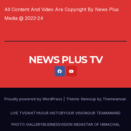
All Content And Video Are Copyright By News Plus
Media @ 2023-24
NEWS PLUS TV
Proudly powered by WordPress
|
Theme:
Newsup
by
Themeansar
.
LIVE TV
SAHITYA
OUR HISTORY
OUR VISION
OUR TEAM
AWARD
PHOTO GALLERY
BUSINESS
VISION INDIA
STAR OF HIMACHAL