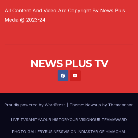
All Content And Video Are Copyright By News Plus
Media @ 2023-24
NEWS PLUS TV
Proudly powered by WordPress
|
Theme:
Newsup
by
Themeansar
.
LIVE TV
SAHITYA
OUR HISTORY
OUR VISION
OUR TEAM
AWARD
PHOTO GALLERY
BUSINESS
VISION INDIA
STAR OF HIMACHAL