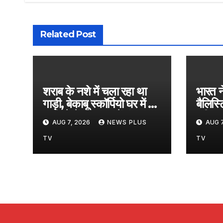
Related Post
शराब के नशे में चला रहा था
भारत न
गाड़ी, बेकाबू स्कॉर्पियो घर में जा
बैलिस
घुसी; देखें CCTV में मंजर​on
परीक्षण
AUG 7, 2026
NEWS PLUS
AUG 7
August 6, 2026 at
सिंह न
5:02 pm
Augu
TV
TV
5:22