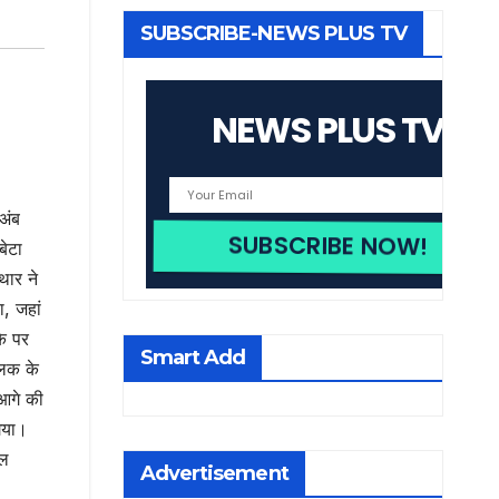
SUBSCRIBE-NEWS PLUS TV
NEWS PLUS TV
अंब
बेटा
थार ने
, जहां
के पर
Smart Add
ालक के
 आगे की
 गया।
ाल
Advertisement