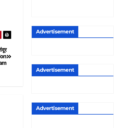
Advertisement
ंदूर
र​on
 am
Advertisement
Advertisement